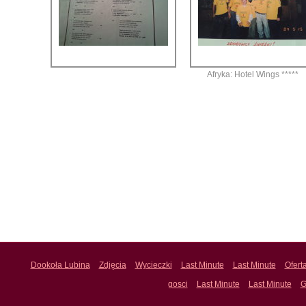
Afryka: Hotel Wings *****
Dookoła Lubina
Zdjęcia
Wycieczki
Last Minute
Last Minute
Ofert
gosci
Last Minute
Last Minute
G