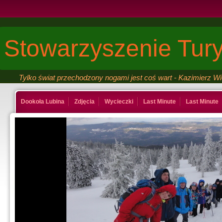
Stowarzyszenie Tury
Tylko świat przechodzony nogami jest coś wart - Kazimierz W
Dookoła Lubina
Zdjęcia
Wycieczki
Last Minute
Last Minute
Kontakt
Ksiega gosci
Last Minute
Last Minute
Galeria