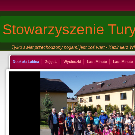
Stowarzyszenie Tury
Tylko świat przechodzony nogami jest coś wart - Kazimierz W
Dookoła Lubina
Zdjęcia
Wycieczki
Last Minute
Last Minute
Kontakt
Ksiega gosci
Last Minute
Last Minute
Galeria