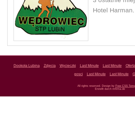
Hotel Harman.
Dookoła Lubina
Zdjęcia
Wycieczki
Last Minute
Last Minute
Ofert
gosci
Last Minute
Last Minute
G
All rights reserved. Design by
Free CSS Temp
Erstellt durch mfirma.de