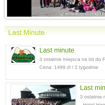
1
2
3
4
5
6
7
8
Last Minute
Last minute
3 ostatnie miejsca na lot do 
Cena: 1499 zł / 2 tygodnie
Last mi
3 ostatnie 
- Hotel Ha