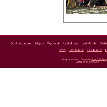
Dookoła Lubina
Zdjęcia
Wycieczki
Last Minute
Last Minute
Ofert
gosci
Last Minute
Last Minute
G
All rights reserved. Design by
Free CSS Temp
Creted by
pl.mfirma.eu