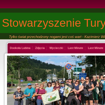
Stowarzyszenie Tury
Tylko świat przechodzony nogami jest coś wart - Kazimierz W
Dookoła Lubina
Zdjęcia
Wycieczki
Last Minute
Last Minute
Kontakt
Ksiega gosci
Last Minute
Last Minute
Galeria