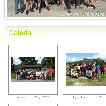
1
2
3
4
5
6
7
8
Galeria
Afryka: Hotel Wings *****
Egipt: Hotel Empire ***