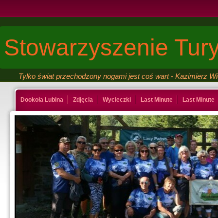
Stowarzyszenie Tury
Tylko świat przechodzony nogami jest coś wart - Kazimierz W
Dookoła Lubina
Zdjęcia
Wycieczki
Last Minute
Last Minute
Kontakt
Ksiega gosci
Last Minute
Last Minute
Galeria