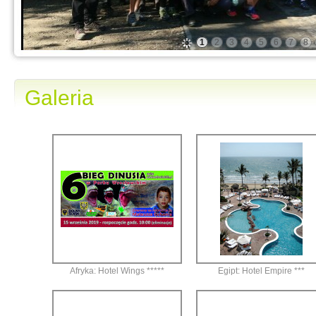
1
2
3
4
5
6
7
8
Galeria
Afryka: Hotel Wings *****
Egipt: Hotel Empire ***