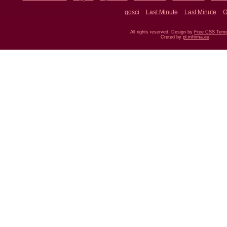
gosci
Last Minute
Last Minute
G
All rights reserved. Design by
Free CSS Temp
Creted by
pl.mfirma.eu