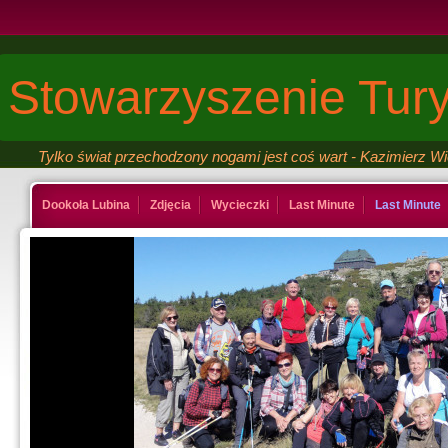
Stowarzyszenie Tury
Tylko świat przechodzony nogami jest coś wart - Kazimierz W
Dookoła Lubina
Zdjęcia
Wycieczki
Last Minute
Last Minute
Kontakt
Ksiega gosci
Last Minute
Last Minute
Galeria