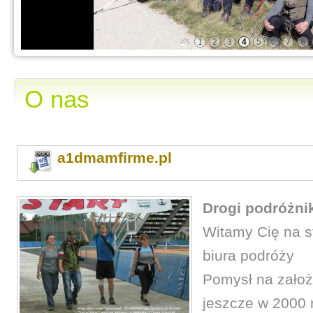
1
2
3
4
5
6
7
8
O nas
a1dmamfirme.pl
Drogi podróżni
Witamy Cię na s
biura podróży
Pomysł na założe
jeszcze w 2000 