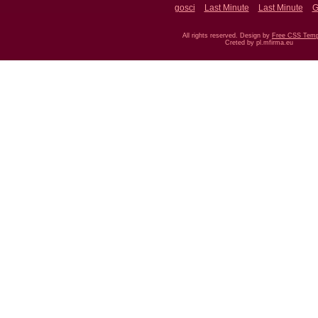
gosci
Last Minute
Last Minute
G
All rights reserved. Design by
Free CSS Temp
Creted by pl.mfirma.eu