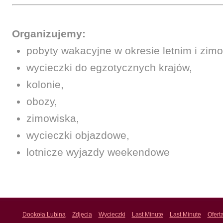
Organizujemy:
pobyty wakacyjne w okresie letnim i zim
wycieczki do egzotycznych krajów,
kolonie,
obozy,
zimowiska,
wycieczki objazdowe,
lotnicze wyjazdy weekendowe
Dookoła Lubina
Zdjęcia
Wycieczki
Last Minute
Last Minute
Ofert