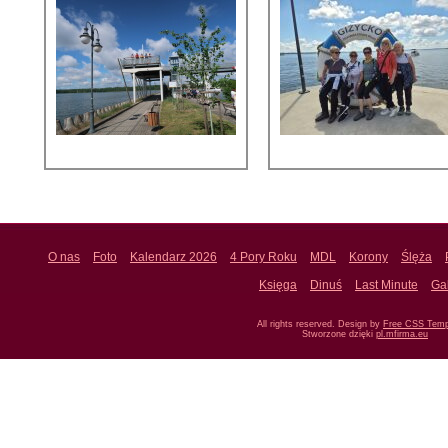
O nas
Foto
Kalendarz 2026
4 Pory Roku
MDL
Korony
Ślęża
Księga
Dinuś
Last Minute
Ga
All rights reserved. Design by
Free CSS Temp
Stworzone dzięki
pl.mfirma.eu