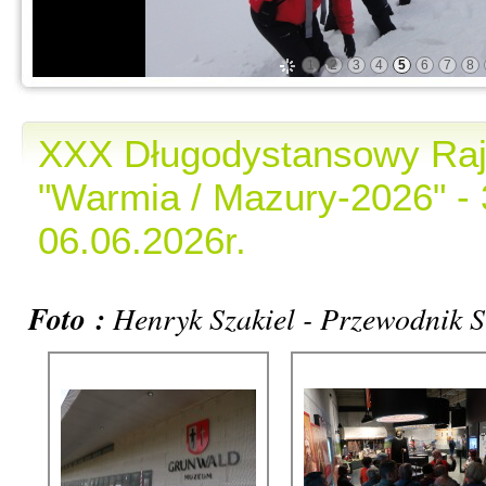
1
2
3
4
5
6
7
8
XXX Długodystansowy Ra
"Warmia / Mazury-2026" - 
06.06.2026r.
Foto
:
Henryk Szakiel - Przewodnik S