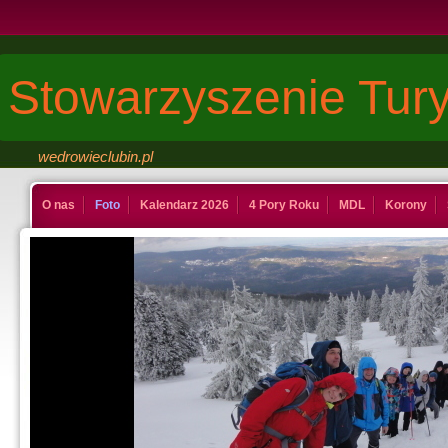
Stowarzyszenie Tury
wedrowieclubin.pl
O nas
Foto
Kalendarz 2026
4 Pory Roku
MDL
Korony
Kontakt
Księga
Dinuś
Last Minute
Galeria