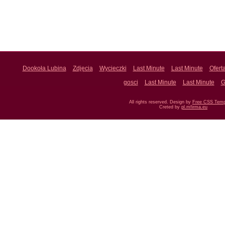
Dookoła Lubina
Zdjęcia
Wycieczki
Last Minute
Last Minute
Ofert
gosci
Last Minute
Last Minute
G
All rights reserved. Design by
Free CSS Temp
Creted by
pl.mfirma.eu