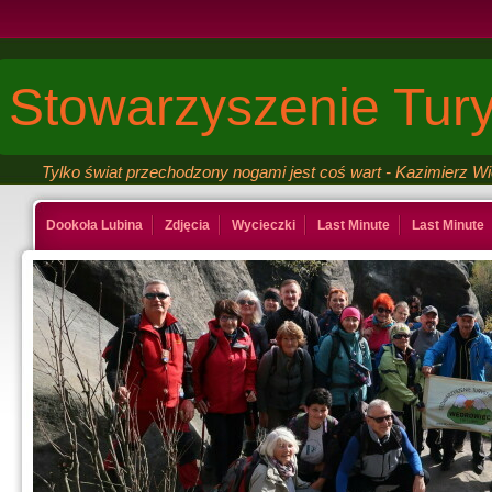
Stowarzyszenie Tury
Tylko świat przechodzony nogami jest coś wart - Kazimierz W
Dookoła Lubina
Zdjęcia
Wycieczki
Last Minute
Last Minute
Kontakt
Ksiega gosci
Last Minute
Last Minute
Galeria