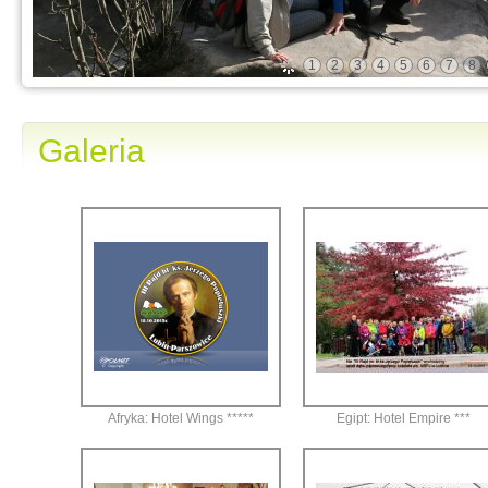
1
2
3
4
5
6
7
8
Galeria
Afryka: Hotel Wings *****
Egipt: Hotel Empire ***