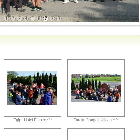
1
2
3
4
5
6
7
8
9
Egipt: Hotel Empire ***
Turcja: Bougainvillees ****