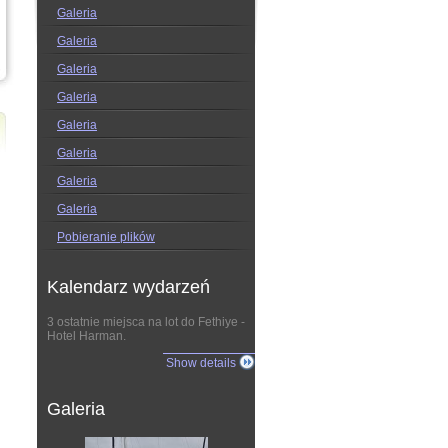
Galeria
Galeria
Galeria
Galeria
Galeria
Galeria
Galeria
Galeria
Pobieranie plików
Kalendarz wydarzeń
3 ostatnie miejsca na lot do Fethiye -
Hotel Harman.
Show details
Galeria