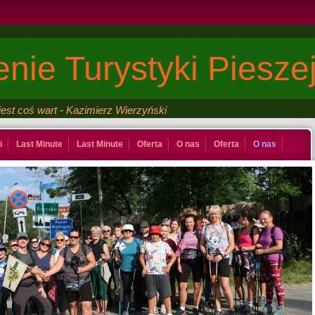
nie Turystyki Piesze
est coś wart - Kazimierz Wierzyński
i
Last Minute
Last Minute
Oferta
O nas
Oferta
O nas
e
Last Minute
Galeria