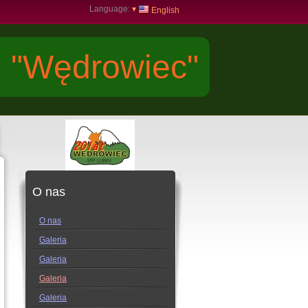
Language:
▾
English
j "Wędrowiec"
O nas
O nas
Galeria
Galeria
Galeria
Galeria