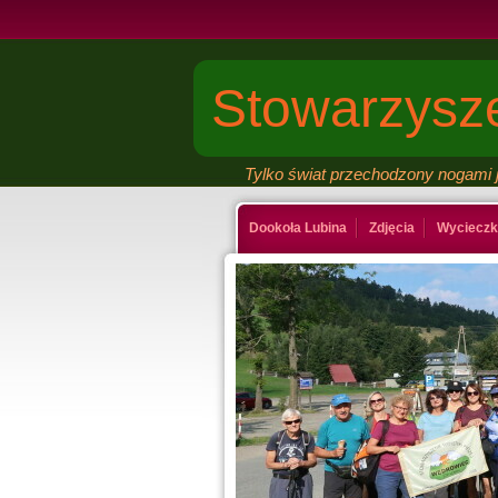
Stowarzysze
Tylko świat przechodzony nogami j
Dookoła Lubina
Zdjęcia
Wycieczk
Kontakt
Ksiega gosci
Last Minut