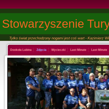
Stowarzyszenie Tury
Tylko świat przechodzony nogami jest coś wart - Kazimierz W
Dookoła Lubina
Zdjęcia
Wycieczki
Last Minute
Last Minute
Kontakt
Ksiega gosci
Last Minute
Last Minute
Galeria