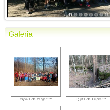
1
2
3
4
5
6
7
8
Galeria
Afryka: Hotel Wings *****
Egipt: Hotel Empire ***