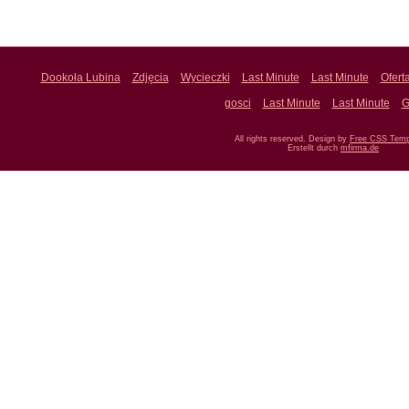
Dookoła Lubina
Zdjęcia
Wycieczki
Last Minute
Last Minute
Ofert
gosci
Last Minute
Last Minute
G
All rights reserved. Design by
Free CSS Temp
Erstellt durch
mfirma.de