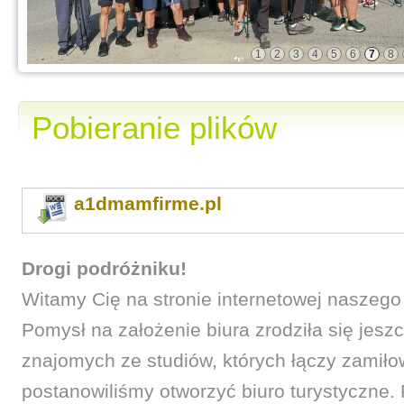
1
2
3
4
5
6
7
8
Pobieranie plików
a1dmamfirme.pl
Drogi podróżniku!
Witamy Cię na stronie internetowej naszego
Pomysł na założenie biura zrodziła się jesz
znajomych ze studiów, których łączy zamiło
postanowiliśmy otworzyć biuro turystyczne. 