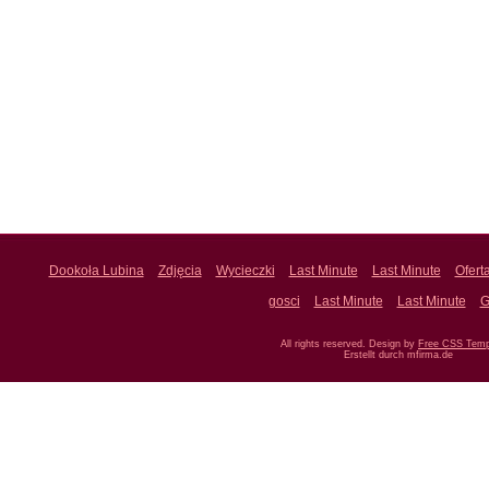
Dookoła Lubina
Zdjęcia
Wycieczki
Last Minute
Last Minute
Ofert
gosci
Last Minute
Last Minute
G
All rights reserved. Design by
Free CSS Temp
Erstellt durch mfirma.de