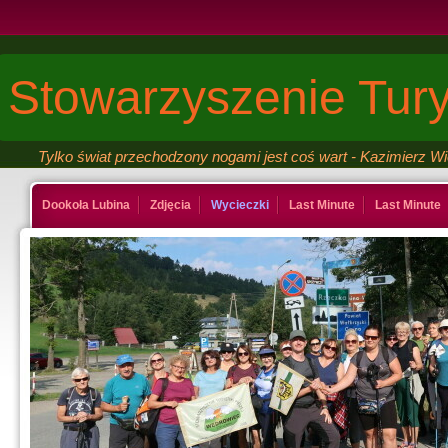
Stowarzyszenie Tury
Tylko świat przechodzony nogami jest coś wart - Kazimierz W
Dookoła Lubina
Zdjęcia
Wycieczki
Last Minute
Last Minute
Kontakt
Ksiega gosci
Last Minute
Last Minute
Galeria