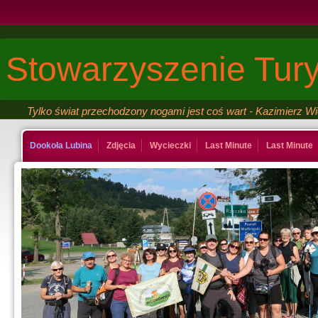
Stowarzyszenie Tury
Tylko świat przechodzony nogami jest coś wart - Kazimierz W
Dookoła Lubina
Zdjęcia
Wycieczki
Last Minute
Last Minute
Kontakt
Ksiega gosci
Last Minute
Last Minute
Galeria