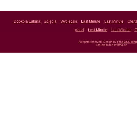
Dookoła Lubina
Zdjęcia
Wycieczki
Last Minute
Last Minute
Ofert
gosci
Last Minute
Last Minute
G
All rights reserved. Design by
Free CSS Temp
Erstellt durch mfirma.de