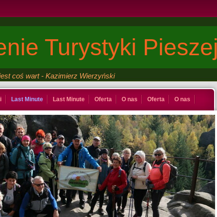
nie Turystyki Piesze
est coś wart - Kazimierz Wierzyński
i
Last Minute
Last Minute
Oferta
O nas
Oferta
O nas
e
Last Minute
Galeria