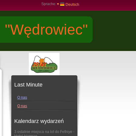
Sprache:
▾
Deutsch
j "Wędrowiec"
Last Minute
O nas
O nas
Kalendarz wydarzeń
3 ostatnie miejsca na lot do Fethiye -