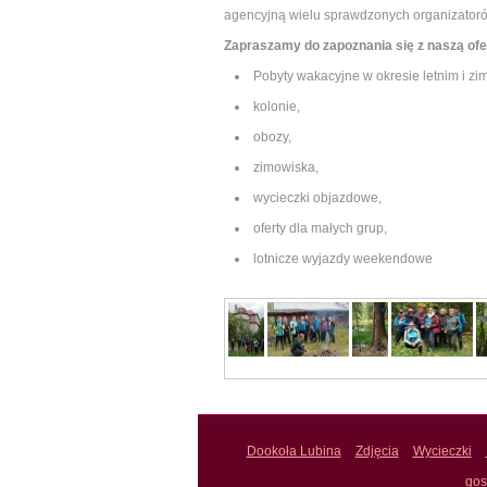
agencyjną wielu sprawdzonych organizatoró
Zapraszamy do zapoznania się z naszą ofe
Pobyty wakacyjne w okresie letnim i z
kolonie,
obozy,
zimowiska,
wycieczki objazdowe,
oferty dla małych grup,
lotnicze wyjazdy weekendowe
Dookoła Lubina
Zdjęcia
Wycieczki
gos