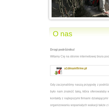
O nas
Drogi podróżniku!
Witamy Cię na stronie internetowej biura po
a1dmamfirme.pl
Gdy zaczynaliśmy naszą przygodę z podróżam
było nam znaleźć taką, która oferowałaby
kontakty z najlepszymi firmami działającymi 
organizowaniu wspaniałych wakacji także z i