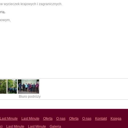
w wycieczek krajowych i zagranicznych.
rtą.
imowym,
Biuro podróży
Last Minute
Last Minute
Oferta
O nas
Oferta
O nas
Kontakt
Ksiega
ci
Last Minute
Last Minute
Galeria