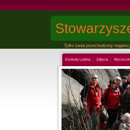
Stowarzysze
Tylko świat przechodzony nogami j
Dookoła Lubina
Zdjęcia
Wycieczk
Kontakt
Ksiega gosci
Last Minut