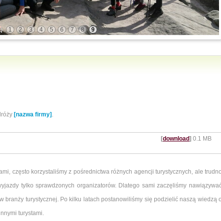
1
2
3
4
5
6
7
8
9
dróży
[nazwa firmy]
.
[
download
]
0.1 MB
i, często korzystaliśmy z pośrednictwa różnych agencji turystycznych, ale trudn
 wyjazdy tylko sprawdzonych organizatorów. Dlatego sami zaczęliśmy nawiązywa
w branży turystycznej. Po kilku latach postanowiliśmy się podzielić naszą wiedzą 
nnymi turystami.