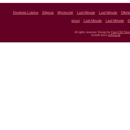
Dookoła Lubina
Zdjęcia
Wycieczki
Last Minute
Last Minute
Ofert
gosci
Last Minute
Last Minute
G
All rights reserved. Design by
Free CSS Temp
Erstellt durch
mfirma.de