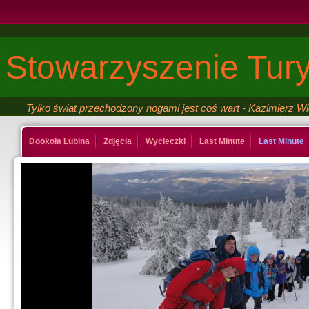
Stowarzyszenie Tury
Tylko świat przechodzony nogami jest coś wart - Kazimierz W
Dookoła Lubina
Zdjęcia
Wycieczki
Last Minute
Last Minute
Kontakt
Ksiega gosci
Last Minute
Last Minute
Galeria