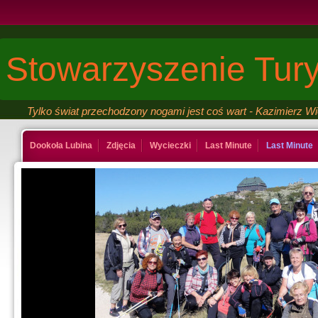
Stowarzyszenie Tury
Tylko świat przechodzony nogami jest coś wart - Kazimierz W
Dookoła Lubina
Zdjęcia
Wycieczki
Last Minute
Last Minute
Kontakt
Ksiega gosci
Last Minute
Last Minute
Galeria