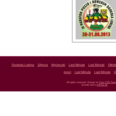
Dookoła Lubina
Zdjęcia
Wycieczki
Last Minute
Last Minute
Ofert
gosci
Last Minute
Last Minute
G
All rights reserved. Design by
Free CSS Temp
Erstellt durch
mfirma.de