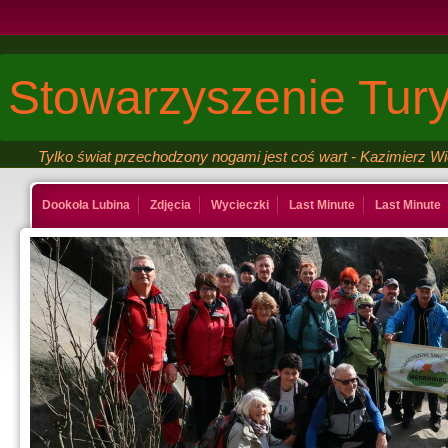
Stowarzyszenie Tury
Tylko świat przechodzony nogami jest coś wart - Kazimierz W
Dookoła Lubina
Zdjęcia
Wycieczki
Last Minute
Last Minute
Kontakt
Ksiega gosci
Last Minute
Last Minute
Galeria