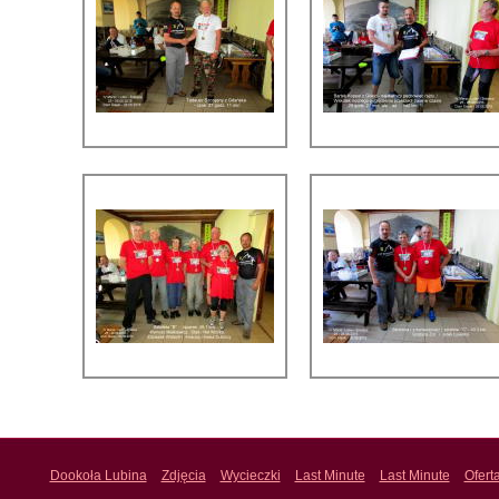
Dookoła Lubina
Zdjęcia
Wycieczki
Last Minute
Last Minute
Ofert