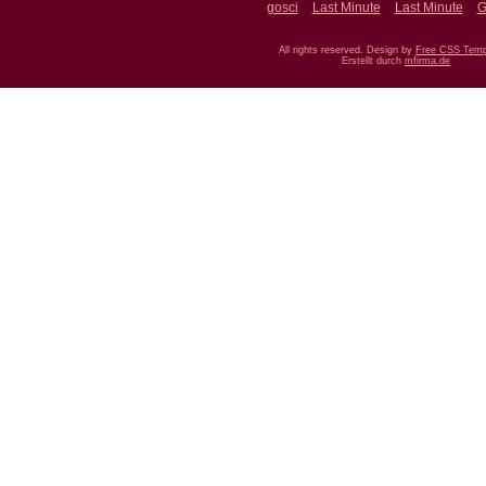
gosci
Last Minute
Last Minute
G
All rights reserved. Design by
Free CSS Temp
Erstellt durch
mfirma.de