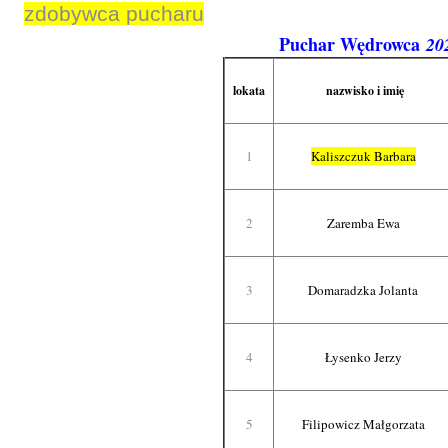
zdobywca pucharu
Puchar Wędrowca
20
lokata
nazwisko i imię
1
Kaliszczuk Barbara
2
Zaremba Ewa
3
Domaradzka Jolanta
4
Łysenko Jerzy
5
Filipowicz Małgorzata