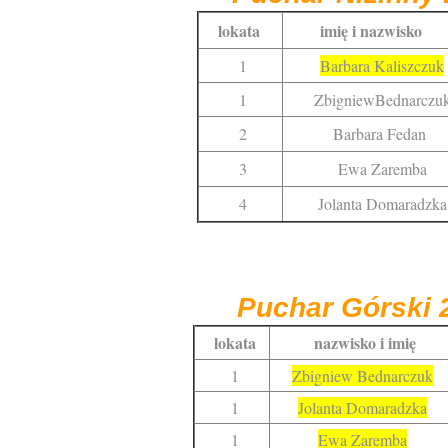
lokata
imię i nazwisko
1
Barbara Kaliszczuk
1
ZbigniewBednarczu
2
Barbara Fedan
3
Ewa Zaremba
4
Jolanta Domaradzka
Puchar Górski
lokata
nazwisko i imię
1
Zbigniew Bednarczuk
1
Jolanta Domaradzka
1
Ewa Zaremba