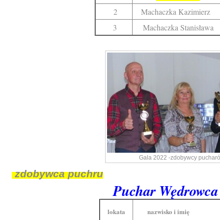
2
Machaczka Kazimierz
3
Machaczka Stanisława
Gala 2022 -zdobywcy puchar
zdobywca puchru
Puchar Wędrowca
lokata
nazwisko i imię