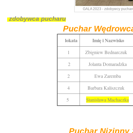
GALA 2023 - zdobywcy pucha
zdobywca pucharu
Puchar Wędrowc
lokata
Imię i Nazwisko
1
Zbigniew Bednarczuk
2
Jolanta Domaradzka
2
Ewa Zaremba
4
Barbara Kaliszczuk
5
Stanisława Machaczka
Puchar Nizinny