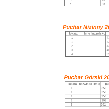
5
85
Puchar Nizinny
2
lokata
imię i nazwisko
1
4
1
4
2
4
3
4
4
3
Puchar Górski
2
lokata
nazwisko i imię
pun
1
351
1
351
1
351
2
308
3
262