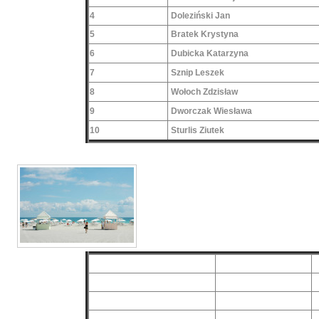
4
Doleziński Jan
5
Bratek Krystyna
6
Dubicka Katarzyna
7
Sznip Leszek
8
Wołoch Zdzisław
9
Dworczak Wiesława
10
Sturlis Ziutek