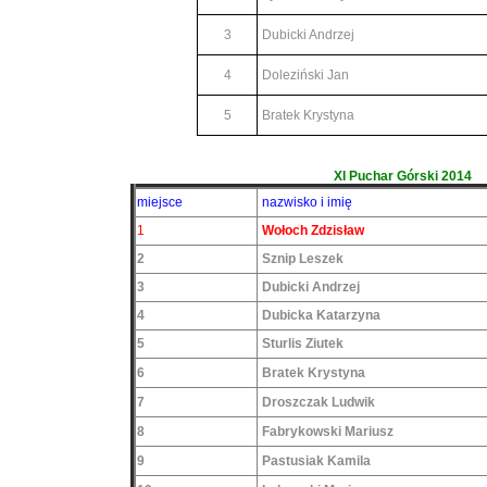
3
Dubicki Andrzej
4
Doleziński Jan
5
Bratek Krystyna
XI Puchar Górski 2014
miejsce
nazwisko i imię
1
Wołoch Zdzisław
2
Sznip Leszek
3
Dubicki Andrzej
4
Dubicka Katarzyna
5
Sturlis Ziutek
6
Bratek Krystyna
7
Droszczak Ludwik
8
Fabrykowski Mariusz
9
Pastusiak Kamila