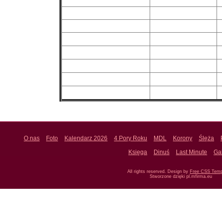
O nas
Foto
Kalendarz 2026
4 Pory Roku
MDL
Korony
Ślęża
Księga
Dinuś
Last Minute
Ga
All rights reserved. Design by
Free CSS Temp
Stworzone dzięki pl.mfirma.eu