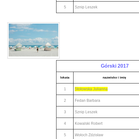
5
Sznip Leszek
Górski 2017
lokata
nazwisko i imię
1
Stołowska Julianna
2
Fedan Barbara
3
Sznip Leszek
4
Kowalski Robert
5
Wołoch Zdzisław