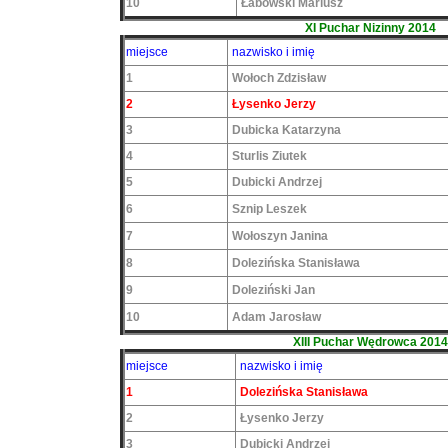
10
Łabowski Mariusz
XI Puchar Nizinny 2014
miejsce
nazwisko i imię
1
Wołoch Zdzisław
2
Łysenko Jerzy
3
Dubicka Katarzyna
4
Sturlis Ziutek
5
Dubicki Andrzej
6
Sznip Leszek
7
Wołoszyn Janina
8
Dolezińska Stanisława
9
Doleziński Jan
10
Adam Jarosław
XIII Puchar Wędrowca 2014
miejsce
nazwisko i imię
1
Dolezińska Stanisława
2
Łysenko Jerzy
3
Dubicki Andrzej