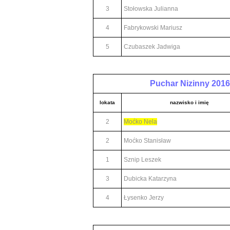
3
Stołowska Julianna
4
Fabrykowski Mariusz
5
Czubaszek Jadwiga
Puchar Nizinny 2016
lokata
nazwisko i imię
2
Moćko Nela
2
Moćko Stanisław
1
Sznip Leszek
3
Dubicka Katarzyna
4
Łysenko Jerzy