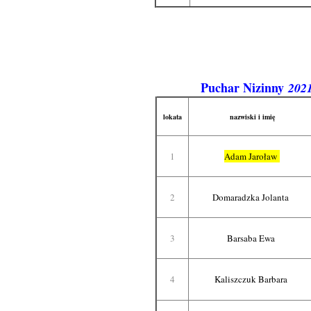
Puchar Nizinny
202
lokata
nazwiski i imię
1
Adam Jaroław
2
Domaradzka Jolanta
3
Barsaba Ewa
4
Kaliszczuk Barbara