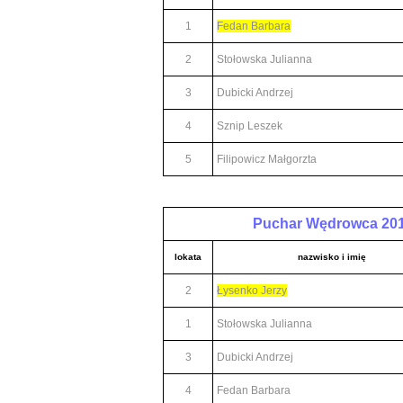
1
Fedan Barbara
2
Stołowska Julianna
3
Dubicki Andrzej
4
Sznip Leszek
5
Filipowicz Małgorzta
Puchar Wędrowca 20
lokata
nazwisko i imię
2
Łysenko Jerzy
1
Stołowska Julianna
3
Dubicki Andrzej
4
Fedan Barbara