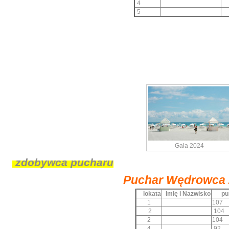
4
5
Gala 2024
zdobywca pucharu
Puchar Wędrowca
lokata
Imię i Nazwisko
pun
1
107
2
104
2
104
4
92