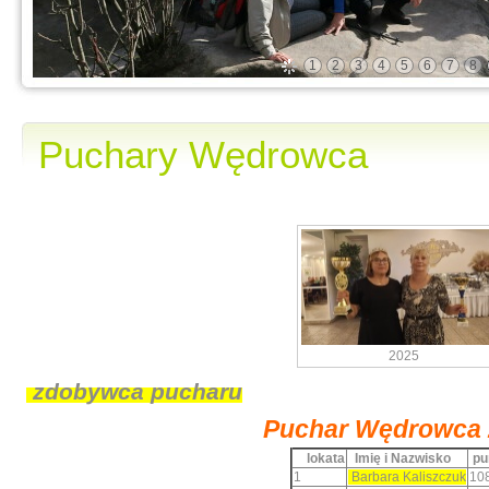
1
2
3
4
5
6
7
8
Puchary Wędrowca
2025
zdobywca pucharu
Puchar Wędrowca
lokata
Imię i Nazwisko
pu
1
Barbara Kaliszczuk
10