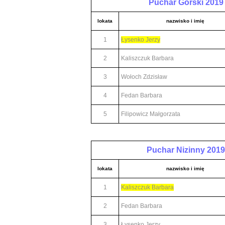
Puchar Górski 2019
lokata
nazwisko i imię
1
Łysenko Jerzy
2
Kaliszczuk Barbara
3
Wołoch Zdzisław
4
Fedan Barbara
5
Filipowicz Małgorzata
Puchar Nizinny 2019
lokata
nazwisko i imię
1
Kaliszczuk Barbara
2
Fedan Barbara
3
Łysenko Jerzy