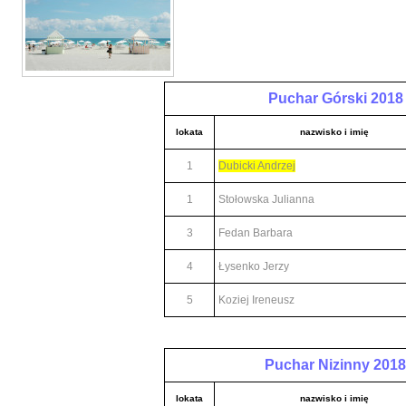
Puchar Górski 2018
lokata
nazwisko i imię
1
Dubicki Andrzej
1
Stołowska Julianna
3
Fedan Barbara
4
Łysenko Jerzy
5
Koziej Ireneusz
Puchar Nizinny 2018
lokata
nazwisko i imię