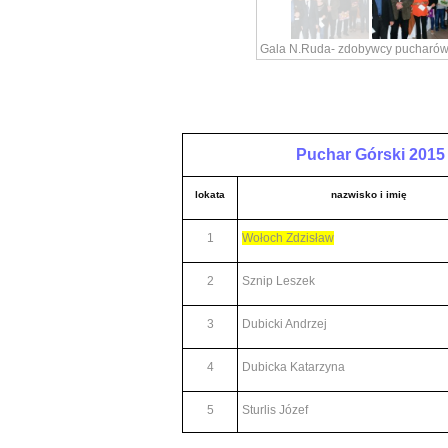
Gala N.Ruda- zdobywcy pucharó
Puchar Górski 2015
lokata
nazwisko i imię
1
Wołoch Zdzisław
2
Sznip Leszek
3
Dubicki Andrzej
4
Dubicka Katarzyna
5
Sturlis Józef