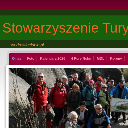
Stowarzyszenie Tury
wedrowieclubin.pl
O nas
Foto
Kalendarz 2026
4 Pory Roku
MDL
Korony
Kontakt
Księga
Dinuś
Last Minute
Galeria