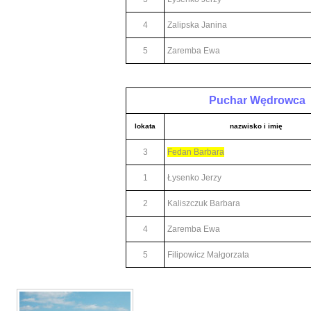
4
Zalipska Janina
5
Zaremba Ewa
Puchar Wędrowca
lokata
nazwisko i imię
3
Fedan Barbara
1
Łysenko Jerzy
2
Kaliszczuk Barbara
4
Zaremba Ewa
5
Filipowicz Małgorzata