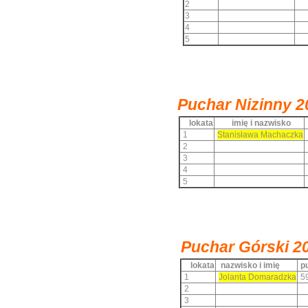
2
3
4
5
Puchar Nizinny
2
lokata
imię i nazwisko
1
Stanisława Machaczka
2
3
4
5
Puchar Górski
2
lokata
nazwisko i imię
pu
1
Jolanta Domaradzka
5
2
3