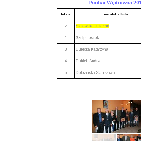
Puchar Wędrowca 20
lokata
nazwisko i imię
2
Stołowska Julianna
1
Sznip Leszek
3
Dubicka Katarzyna
4
Dubicki Andrzej
5
Dolezińska Stanisława