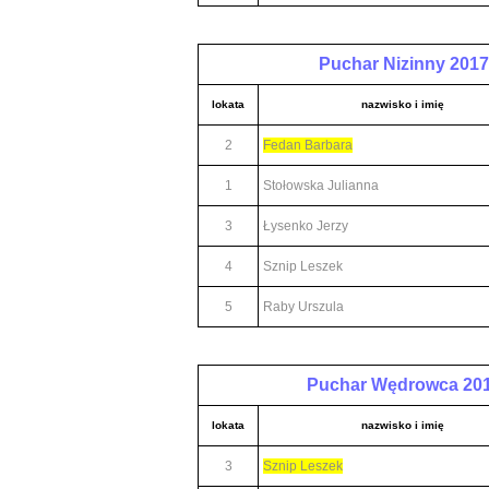
Puchar Nizinny 2017
lokata
nazwisko i imię
2
Fedan Barbara
1
Stołowska Julianna
3
Łysenko Jerzy
4
Sznip Leszek
5
Raby Urszula
Puchar Wędrowca 20
lokata
nazwisko i imię
3
Sznip Leszek