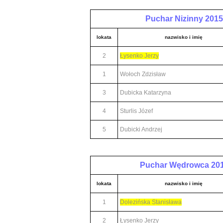
Puchar Nizinny 2015
lokata
nazwisko i imię
2
Łysenko Jerzy
1
Wołoch Zdzisław
3
Dubicka Katarzyna
4
Sturlis Józef
5
Dubicki Andrzej
Puchar Wędrowca 20
lokata
nazwisko i imię
1
Dolezińska Stanisława
2
Łysenko Jerzy