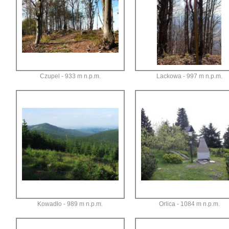
Czupel - 933 m n.p.m.
Lackowa - 997 m n.p.m.
Kowadło - 989 m n.p.m.
Orlica - 1084 m n.p.m.