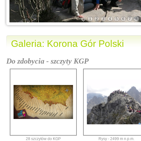
1
2
3
4
5
6
7
8
Galeria: Korona Gór Polski
Do zdobycia - szczyty KGP
28 szczytów do KGP
Rysy - 2499 m n.p.m.