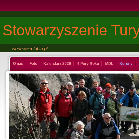
Stowarzyszenie Tury
wedrowieclubin.pl
O nas
Foto
Kalendarz 2026
4 Pory Roku
MDL
Korony
Kontakt
Księga
Dinuś
Last Minute
Galeria