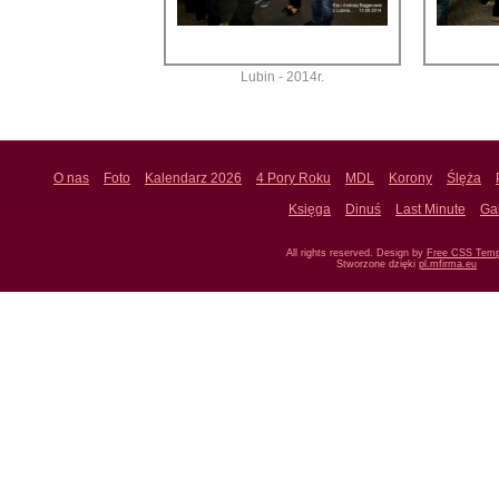
Lubin - 2014r.
O nas
Foto
Kalendarz 2026
4 Pory Roku
MDL
Korony
Ślęża
Księga
Dinuś
Last Minute
Ga
All rights reserved. Design by
Free CSS Temp
Stworzone dzięki
pl.mfirma.eu