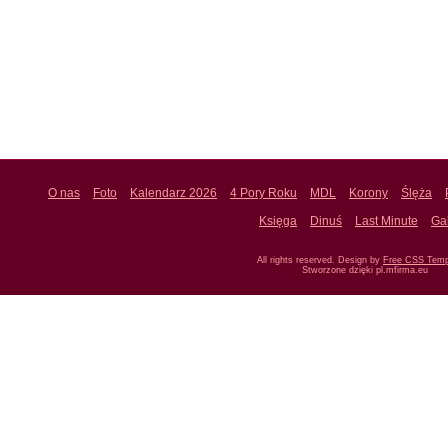
O nas
Foto
Kalendarz 2026
4 Pory Roku
MDL
Korony
Ślęża
Księga
Dinuś
Last Minute
Ga
All rights reserved. Design by
Free CSS Temp
Stworzone dzięki pl.mfirma.eu