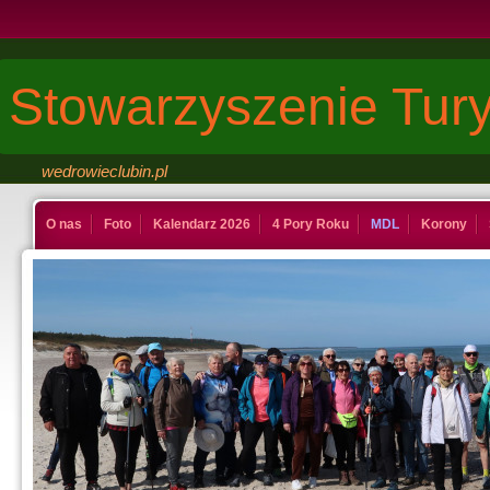
Stowarzyszenie Tury
wedrowieclubin.pl
O nas
Foto
Kalendarz 2026
4 Pory Roku
MDL
Korony
Kontakt
Księga
Dinuś
Last Minute
Galeria